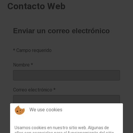
Contacto Web
Enviar un correo electrónico
*
Campo requerido
Nombre
*
Correo electrónico
*
We use cookies
Asunto
*
Usamos cookies en nuestro sitio web. Algunas de
ellas son esenciales para el funcionamiento del sitio,