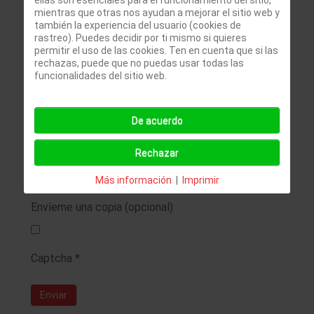
mientras que otras nos ayudan a mejorar el sitio web y
Mensaje
*
también la experiencia del usuario (cookies de
rastreo). Puedes decidir por ti mismo si quieres
permitir el uso de las cookies. Ten en cuenta que si las
rechazas, puede que no puedas usar todas las
funcionalidades del sitio web.
De acuerdo
Rechazar
Más información
|
Imprimir
Envíeme una copia
(opcional)
Captcha
*
Enviar