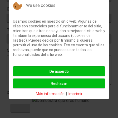
We use cookies
Correo Electrónico
(*)
Usamos cookies en nuestro sitio web. Algunas de
ellas son esenciales para el funcionamiento del sitio,
Teléfono
mientras que otras nos ayudan a mejorar el sitio web y
también la experiencia del usuario (cookies de
rastreo). Puedes decidir por ti mismo si quieres
permitir el uso de las cookies. Ten en cuenta que si las
rechazas, puede que no puedas usar todas las
Mensaje
(*)
funcionalidades del sitio web.
De acuerdo
Rechazar
Demuestra que eres humano
(*)
Más información
|
Imprimir