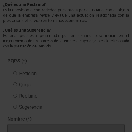
¿Qué es una Reclamo?
Es la oposición o contrariedad presentada por el usuario, con el objeto
de que la empresa revise y evalúe una actuación relacionada con la
prestación del servicio en términos económicos.
¿Qué es una Sugerencia?
Es una propuesta presentada por un usuario para incidir en el
mejoramiento de un proceso de la empresa cuyo objeto está relacionado
con la prestación del servicio.
PQRS
(*)
Petición
Queja
Reclamo
Sugerencia
Nombre
(*)